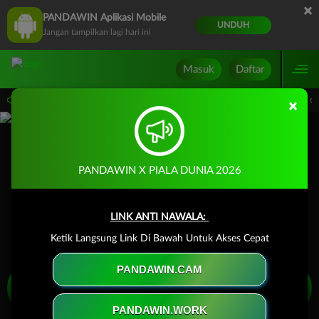
×
PANDAWIN Aplikasi Mobile
UNDUH
Jangan tampilkan lagi hari ini
Masuk
Daftar
tif Pandawin.cam
Pemeliharaan Terjadwal: PP Virtual Sports pada 30-Jun-2026 da
×
PANDAWIN X PIALA DUNIA 2026
LINK ANTI NAWALA:
Ketik Langsung Link Di Bawah Untuk Akses Cepat
JACKPOT
PLAY
PANDAWIN.CAM
IDR
12,668,856,033
PANDAWIN.WORK