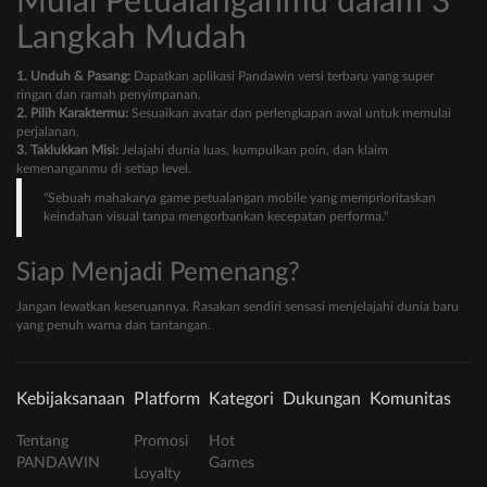
Mulai Petualanganmu dalam 3
Langkah Mudah
1. Unduh & Pasang:
Dapatkan aplikasi Pandawin versi terbaru yang super
ringan dan ramah penyimpanan.
2. Pilih Karaktermu:
Sesuaikan avatar dan perlengkapan awal untuk memulai
perjalanan.
3. Taklukkan Misi:
Jelajahi dunia luas, kumpulkan poin, dan klaim
kemenanganmu di setiap level.
"Sebuah mahakarya game petualangan mobile yang memprioritaskan
keindahan visual tanpa mengorbankan kecepatan performa."
Siap Menjadi Pemenang?
Jangan lewatkan keseruannya. Rasakan sendiri sensasi menjelajahi dunia baru
yang penuh warna dan tantangan.
Kebijaksanaan
Platform
Kategori
Dukungan
Komunitas
Tentang
Promosi
Hot
PANDAWIN
Games
Loyalty