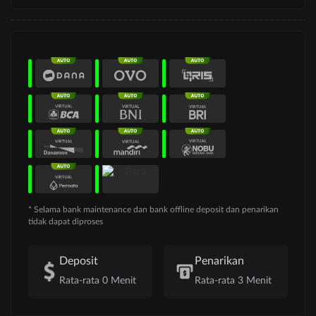
* Selama bank maintenance dan bank offline deposit dan penarikan
tidak dapat diproses
Deposit
Penarikan
Rata-rata 0 Menit
Rata-rata 3 Menit