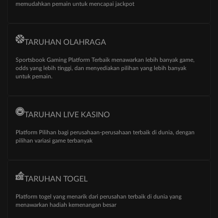
memudahkan pemain untuk mencapai jackpot
TARUHAN OLAHRAGA
Sportsbook Gaming Platform Terbaik menawarkan lebih banyak game,
odds yang lebih tinggi, dan menyediakan pilihan yang lebih banyak
untuk pemain.
TARUHAN LIVE KASINO
Platform Pilihan bagi perusahaan-perusahaan terbaik di dunia, dengan
pilihan variasi game terbanyak
TARUHAN TOGEL
Platform togel yang menarik dari perusahan terbaik di dunia yang
menawarkan hadiah kemenangan besar