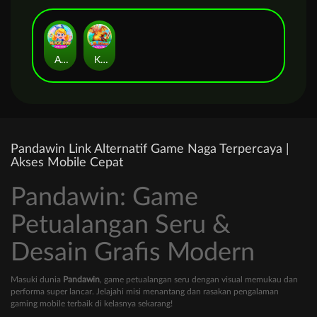
Alice Run
K.O. Island
Pandawin Link Alternatif Game Naga Terpercaya |
Akses Mobile Cepat
Pandawin: Game
Petualangan Seru &
Desain Grafis Modern
Masuki dunia
Pandawin
, game petualangan seru dengan visual memukau dan
performa super lancar. Jelajahi misi menantang dan rasakan pengalaman
gaming mobile terbaik di kelasnya sekarang!