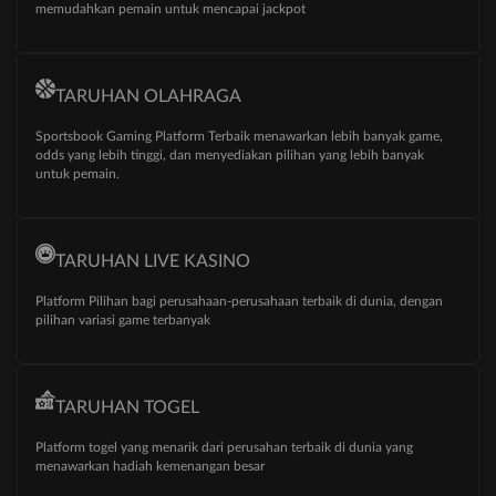
memudahkan pemain untuk mencapai jackpot
TARUHAN OLAHRAGA
Sportsbook Gaming Platform Terbaik menawarkan lebih banyak game,
odds yang lebih tinggi, dan menyediakan pilihan yang lebih banyak
untuk pemain.
TARUHAN LIVE KASINO
Platform Pilihan bagi perusahaan-perusahaan terbaik di dunia, dengan
pilihan variasi game terbanyak
TARUHAN TOGEL
Platform togel yang menarik dari perusahan terbaik di dunia yang
menawarkan hadiah kemenangan besar