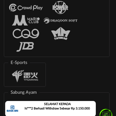
E-Sports
Sabung Ayam
SELAMAT KEPADA
hi***2 Berhasil Withdraw Sebesar Rp 3.150.000