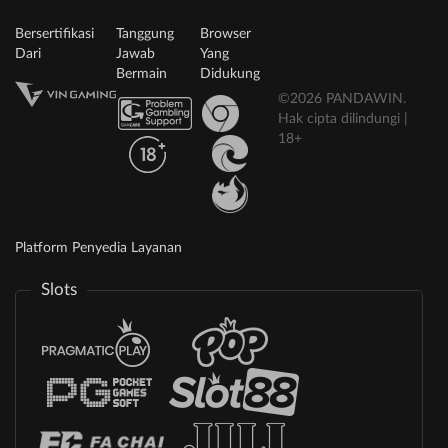
Bersertifikasi
Tanggung
Browser
Dari
Jawab
Yang
Bermain
Didukung
©2026 PANDAWIN.
Hak cipta dilindungi |
18+
Platform Penyedia Layanan
Slots