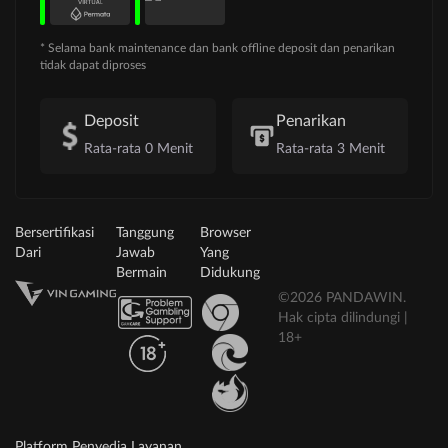
* Selama bank maintenance dan bank offline deposit dan penarikan
tidak dapat diproses
Deposit
Penarikan
Rata-rata 0 Menit
Rata-rata 3 Menit
Bersertifikasi
Tanggung
Browser
Dari
Jawab
Yang
Bermain
Didukung
©2026 PANDAWIN.
Hak cipta dilindungi |
18+
Platform Penyedia Layanan