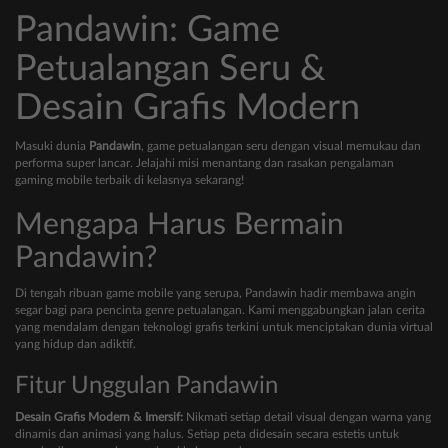
Pandawin: Game
Petualangan Seru &
Desain Grafis Modern
Masuki dunia
Pandawin
, game petualangan seru dengan visual memukau dan
performa super lancar. Jelajahi misi menantang dan rasakan pengalaman
gaming mobile terbaik di kelasnya sekarang!
Mengapa Harus Bermain
Pandawin?
Di tengah ribuan game mobile yang serupa, Pandawin hadir membawa angin
segar bagi para pencinta genre petualangan. Kami menggabungkan jalan cerita
yang mendalam dengan teknologi grafis terkini untuk menciptakan dunia virtual
yang hidup dan adiktif.
Fitur Unggulan Pandawin
Desain Grafis Modern & Imersif:
Nikmati setiap detail visual dengan warna yang
dinamis dan animasi yang halus. Setiap peta didesain secara estetis untuk