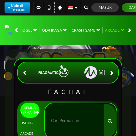
Main di
MASUK
DAF
Telegram
RACE
TOGEL
OLAHRAGA
CRASH GAME
ARCADE
E-
FACHAI
SEMUA
PERMAINAN
FISHING
ARCADE