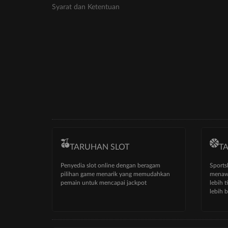
Syarat dan Ketentuan
TARUHAN SLOT
T
Penyedia slot online dengan beragam
Sports
pilihan game menarik yang memudahkan
menawa
pemain untuk mencapai jackpot
lebih 
lebih 