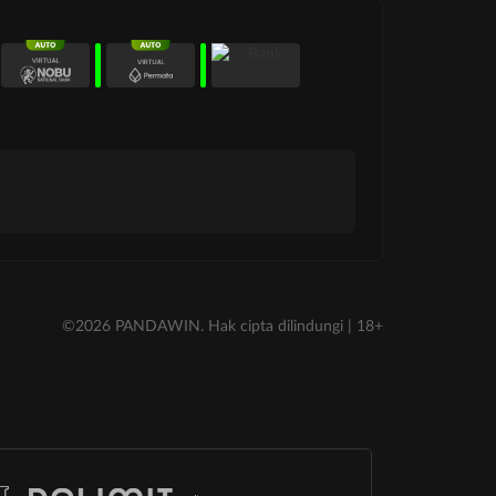
©2026 PANDAWIN. Hak cipta dilindungi | 18+