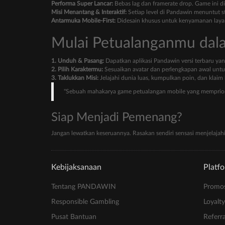
Performa Super Lancar:
Bebas lag dan framerate drop. Game ini d
Misi Menantang & Interaktif:
Setiap level di Pandawin menuntut st
Antarmuka Mobile-First:
Didesain khusus untuk kenyamanan layar 
Mulai Petualanganmu da
1. Unduh & Pasang:
Dapatkan aplikasi Pandawin versi terbaru ya
2. Pilih Karaktermu:
Sesuaikan avatar dan perlengkapan awal untu
3. Taklukkan Misi:
Jelajahi dunia luas, kumpulkan poin, dan klaim
"Sebuah mahakarya game petualangan mobile yang mempriori
Siap Menjadi Pemenang?
Jangan lewatkan keseruannya. Rasakan sendiri sensasi menjelaja
Kebijaksanaan
Platf
Tentang PANDAWIN
Promos
Responsible Gambling
Loyalty
Pusat Bantuan
Referra