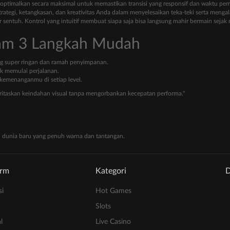
ioptimalkan secara maksimal untuk memastikan transisi yang responsif dan waktu pem
rategi, ketangkasan, dan kreativitas Anda dalam menyelesaikan teka-teki serta menga
sentuh. Kontrol yang intuitif membuat siapa saja bisa langsung mahir bermain sejak 
lam 3 Langkah Mudah
ng super ringan dan ramah penyimpanan.
k memulai perjalanan.
 kemenanganmu di setiap level.
taskan keindahan visual tanpa mengorbankan kecepatan performa."
hi dunia baru yang penuh warna dan tantangan.
orm
Kategori
D
i
Hot Games
Slots
l
Live Casino