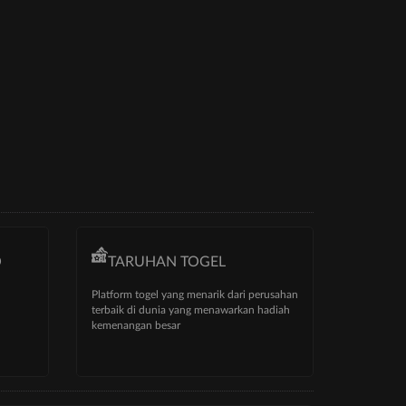
O
TARUHAN TOGEL
Platform togel yang menarik dari perusahan
terbaik di dunia yang menawarkan hadiah
kemenangan besar