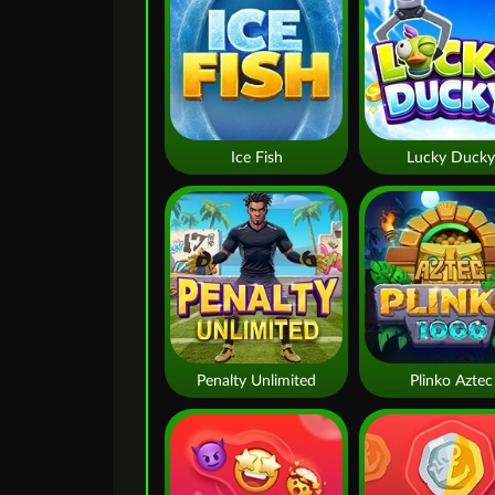
Ice Fish
Lucky Ducky
Penalty Unlimited
Plinko Aztec