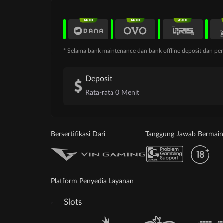
* Selama bank maintenance dan bank offline deposit dan pen
Deposit
Rata-rata 0 Menit
Bersertifikasi Dari
Tanggung Jawab Bermain
Platform Penyedia Layanan
Slots