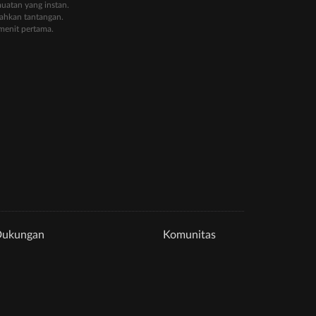
uatan yang instan.
lahkan tantangan.
menit pertama.
ukungan
Komunitas