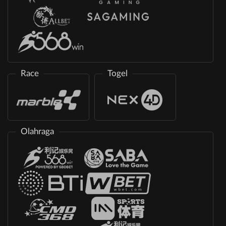
Race
Togel
Olahraga