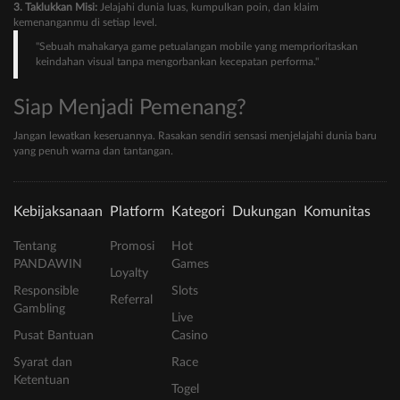
3. Taklukkan Misi:
Jelajahi dunia luas, kumpulkan poin, dan klaim
kemenanganmu di setiap level.
"Sebuah mahakarya game petualangan mobile yang memprioritaskan
keindahan visual tanpa mengorbankan kecepatan performa."
Siap Menjadi Pemenang?
Jangan lewatkan keseruannya. Rasakan sendiri sensasi menjelajahi dunia baru
yang penuh warna dan tantangan.
Kebijaksanaan
Platform
Kategori
Dukungan
Komunitas
Tentang
Promosi
Hot
PANDAWIN
Games
Loyalty
Responsible
Slots
Referral
Gambling
Live
Pusat Bantuan
Casino
Syarat dan
Race
Ketentuan
Togel