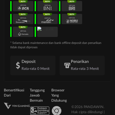
* Selama bank maintenance dan bank offline deposit dan penarikan
tidak dapat diproses
Deposit
Penarikan
Rata-rata 0 Menit
Rata-rata 3 Menit
Bersertifikasi
Tanggung
Browser
Dari
Jawab
Yang
Bermain
Didukung
©2026 PANDAWIN.
Hak cipta dilindungi |