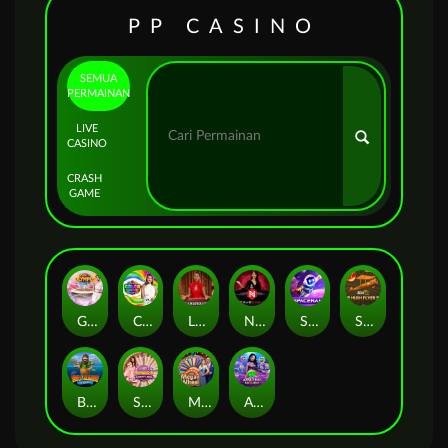
PP CASINO
SEMUA
PERMAINAN
LIVE
CASINO
CRASH
GAME
Gates of Olympus Roulette
Color Game Bonanza
Live Casino Lobby
Nexus Lounge
Spaceman
Slot88 High Flyer
Big Bass Crash
Sweet Bonanza Candyland
Mega Wheel
Amazing Baccarat