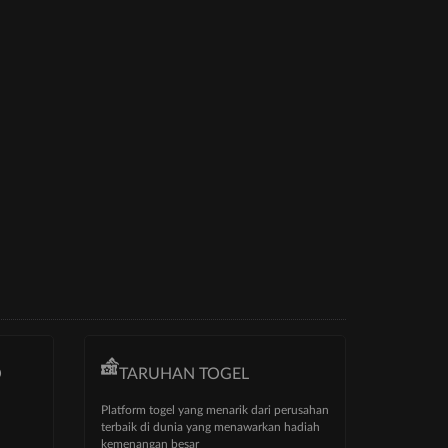
O
TARUHAN TOGEL
Platform togel yang menarik dari perusahan
terbaik di dunia yang menawarkan hadiah
kemenangan besar