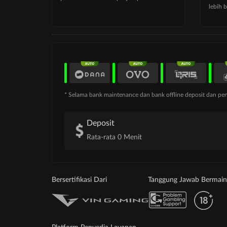
lebih 
* Selama bank maintenance dan bank offline deposit dan pen
Deposit
Rata-rata 0 Menit
Bersertifikasi Dari
Tanggung Jawab Bermain