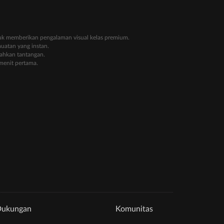
ntuk memberikan pengalaman visual kelas premium.
uatan yang instan.
lahkan tantangan.
menit pertama.
ukungan
Komunitas