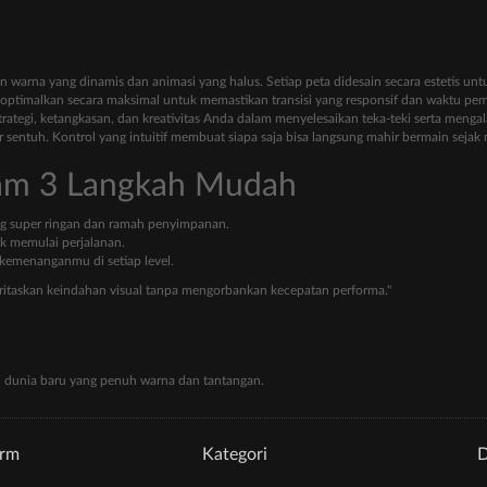
gan warna yang dinamis dan animasi yang halus. Setiap peta didesain secara estetis u
ioptimalkan secara maksimal untuk memastikan transisi yang responsif dan waktu pem
rategi, ketangkasan, dan kreativitas Anda dalam menyelesaikan teka-teki serta menga
sentuh. Kontrol yang intuitif membuat siapa saja bisa langsung mahir bermain sejak 
lam 3 Langkah Mudah
ng super ringan dan ramah penyimpanan.
k memulai perjalanan.
 kemenanganmu di setiap level.
taskan keindahan visual tanpa mengorbankan kecepatan performa."
hi dunia baru yang penuh warna dan tantangan.
orm
Kategori
D