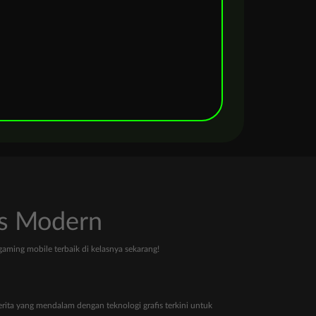
is Modern
aming mobile terbaik di kelasnya sekarang!
ita yang mendalam dengan teknologi grafis terkini untuk