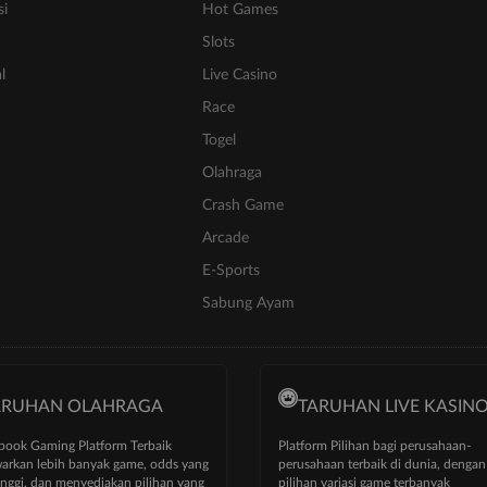
i
Hot Games
Slots
l
Live Casino
Race
Togel
Olahraga
Crash Game
Arcade
E-Sports
Sabung Ayam
ARUHAN OLAHRAGA
TARUHAN LIVE KASIN
book Gaming Platform Terbaik
Platform Pilihan bagi perusahaan-
rkan lebih banyak game, odds yang
perusahaan terbaik di dunia, dengan
tinggi, dan menyediakan pilihan yang
pilihan variasi game terbanyak