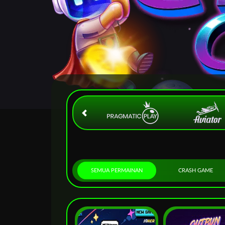
SEMUA PERMAINAN
CRASH GAME