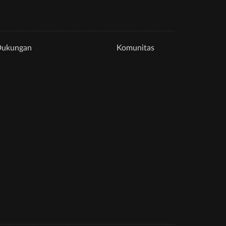
ukungan
Komunitas