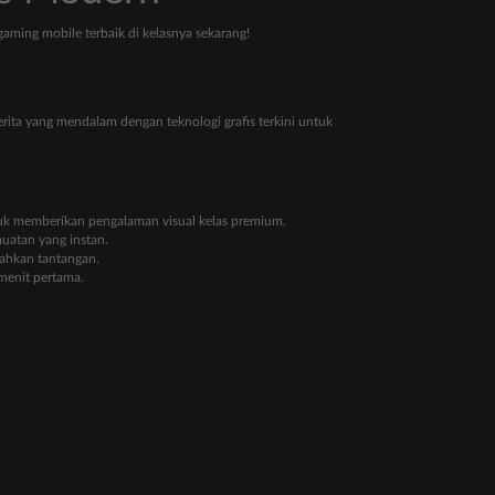
aming mobile terbaik di kelasnya sekarang!
ita yang mendalam dengan teknologi grafis terkini untuk
ntuk memberikan pengalaman visual kelas premium.
uatan yang instan.
lahkan tantangan.
menit pertama.