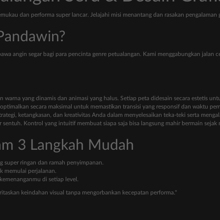
mukau dan performa super lancar. Jelajahi misi menantang dan rasakan pengalaman g
Pandawin?
wa angin segar bagi para pencinta genre petualangan. Kami menggabungkan jalan cer
gan warna yang dinamis dan animasi yang halus. Setiap peta didesain secara estetis u
ioptimalkan secara maksimal untuk memastikan transisi yang responsif dan waktu pem
rategi, ketangkasan, dan kreativitas Anda dalam menyelesaikan teka-teki serta menga
sentuh. Kontrol yang intuitif membuat siapa saja bisa langsung mahir bermain sejak 
lam 3 Langkah Mudah
ng super ringan dan ramah penyimpanan.
k memulai perjalanan.
 kemenanganmu di setiap level.
taskan keindahan visual tanpa mengorbankan kecepatan performa."