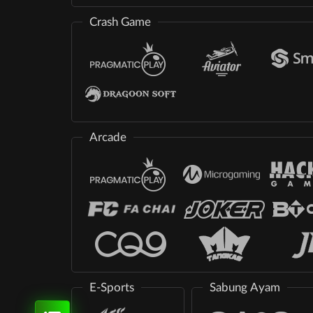
Crash Game
Arcade
E-Sports
Sabung Ayam