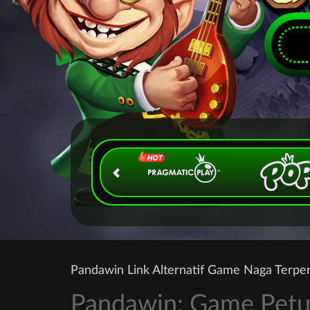
Pandawin Link Alternatif Game Naga Terpe
Pandawin: Game Petu