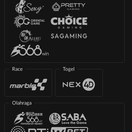
Race
Togel
Olahraga