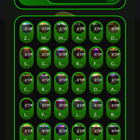
RTP
95%
RTP
97%
RTP
97%
RTP
95%
RTP
97%
RTP
96%
Zeustrike
Mahjong Roar
Maya: Elemental Totem
Aztec: Gold Temple
Aztec: Bonus Hunt 2
Dragon Chi’s Quest
RTP
95%
RTP
97%
RTP
95%
RTP
97%
RTP
96%
RTP
96%
Slotto 4D
Golden Football
Sugar Crush
Rhapsody of Muertos
Firefly Hunter
Golden Egypt
RTP
98%
RTP
97%
RTP
96%
RTP
98%
RTP
97%
RTP
97%
Crazy Bounty
Royal Ace
Piggy Bank Gold
Xiang Qi Ways 2
Dragon Chi's Quest 2
Aztec: Bonus Hunt
RTP
95%
RTP
96%
RTP
81%
RTP
90%
RTP
93%
RTP
94%
Last Samurai
Fish Prawn Crab Bonanza
Piggy Bank Gold 2
LABUBU: Fall In Wild
Zeustrike Xmas
Buffalo Rush
RTP
81%
RTP
84%
RTP
84%
RTP
94%
RTP
83%
RTP
93%