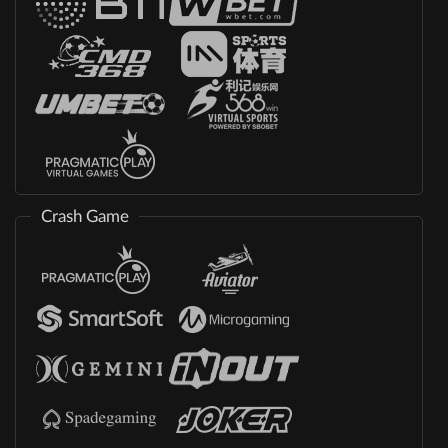
Crash Game