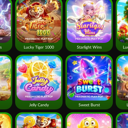
s
Lucky Tiger 1000
Starlight Wins
Lu
Jelly Candy
Sweet Burst