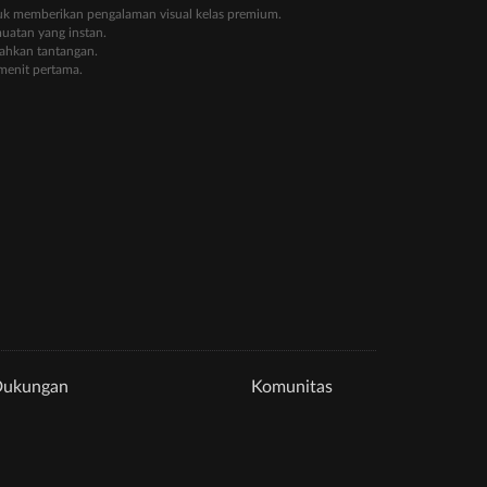
ntuk memberikan pengalaman visual kelas premium.
uatan yang instan.
lahkan tantangan.
menit pertama.
ukungan
Komunitas