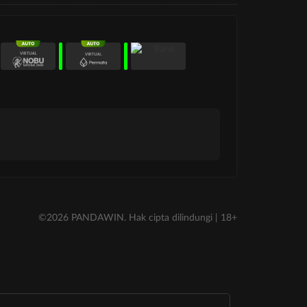
©2026 PANDAWIN. Hak cipta dilindungi | 18+