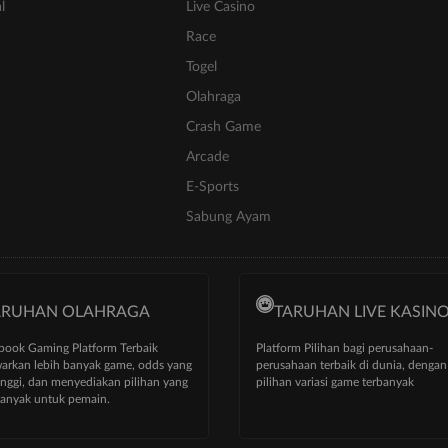
l
Live Casino
Race
Togel
Olahraga
Crash Game
Arcade
E-Sports
Sabung Ayam
ARUHAN OLAHRAGA
TARUHAN LIVE KASIN
book Gaming Platform Terbaik
Platform Pilihan bagi perusahaan-
rkan lebih banyak game, odds yang
perusahaan terbaik di dunia, dengan
tinggi, dan menyediakan pilihan yang
pilihan variasi game terbanyak
banyak untuk pemain.