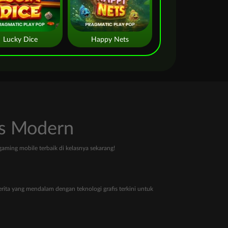
Lucky Dice
Happy Nets
is Modern
aming mobile terbaik di kelasnya sekarang!
ita yang mendalam dengan teknologi grafis terkini untuk