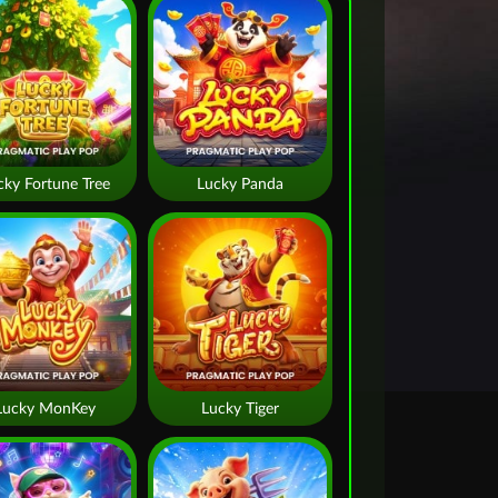
cky Fortune Tree
Lucky Panda
Lucky MonKey
Lucky Tiger