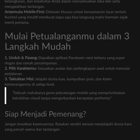
ketangkasan, dan kreativitas Anda dalam menyelesaikan teka-teki serta
mengalahkan tantangan.
Antarmuka Mobile-First:
Didesain khusus untuk kenyamanan layar sentuh.
Kontrol yang intuitif membuat siapa saja bisa langsung mahir bermain sejak
menit pertama.
Mulai Petualanganmu dalam 3
Langkah Mudah
1. Unduh & Pasang:
Dapatkan aplikasi Pandawin versi terbaru yang super
ringan dan ramah penyimpanan.
2. Pilih Karaktermu:
Sesuaikan avatar dan perlengkapan awal untuk memulai
perjalanan.
3. Taklukkan Misi:
Jelajahi dunia luas, kumpulkan poin, dan klaim
kemenanganmu di setiap level.
"Sebuah mahakarya game petualangan mobile yang memprioritaskan
keindahan visual tanpa mengorbankan kecepatan performa."
Siap Menjadi Pemenang?
Jangan lewatkan keseruannya. Rasakan sendiri sensasi menjelajahi dunia baru
yang penuh warna dan tantangan.