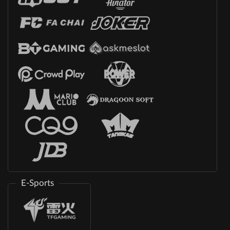
E-Sports