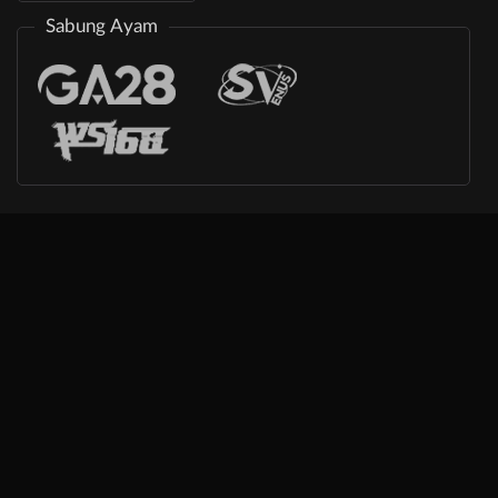
Sabung Ayam