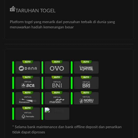
TARUHAN TOGEL
Platform togel yang menarik dari perusahan terbaik di dunia yang
menawarkan hadiah kemenangan besar
* Selama bank maintenance dan bank offline deposit dan penarikan
tidak dapat diproses