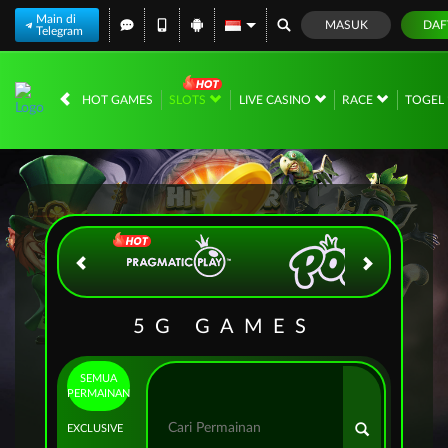
Main di
MASUK
DAF
Telegram
IDR
12,741,829,
HOT GAMES
SLOTS
LIVE CASINO
RACE
TOGEL
5G GAMES
SEMUA
PERMAINAN
EXCLUSIVE