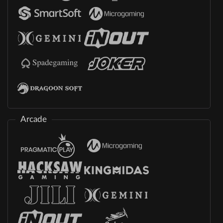
Arcade