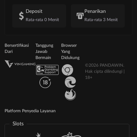
Deposit
Penarikan
Rata-rata 0 Menit
Rata-rata 3 Menit
Bersertifikasi
Tanggung
Browser
Dari
Jawab
Yang
Bermain
Didukung
©2026 PANDAWIN.
Hak cipta dilindungi |
18+
Platform Penyedia Layanan
Slots