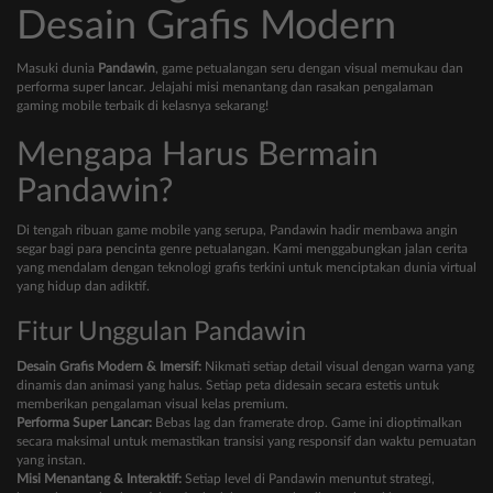
Desain Grafis Modern
Masuki dunia
Pandawin
, game petualangan seru dengan visual memukau dan
performa super lancar. Jelajahi misi menantang dan rasakan pengalaman
gaming mobile terbaik di kelasnya sekarang!
Mengapa Harus Bermain
Pandawin?
Di tengah ribuan game mobile yang serupa, Pandawin hadir membawa angin
segar bagi para pencinta genre petualangan. Kami menggabungkan jalan cerita
yang mendalam dengan teknologi grafis terkini untuk menciptakan dunia virtual
yang hidup dan adiktif.
Fitur Unggulan Pandawin
Desain Grafis Modern & Imersif:
Nikmati setiap detail visual dengan warna yang
dinamis dan animasi yang halus. Setiap peta didesain secara estetis untuk
memberikan pengalaman visual kelas premium.
Performa Super Lancar:
Bebas lag dan framerate drop. Game ini dioptimalkan
secara maksimal untuk memastikan transisi yang responsif dan waktu pemuatan
yang instan.
Misi Menantang & Interaktif:
Setiap level di Pandawin menuntut strategi,