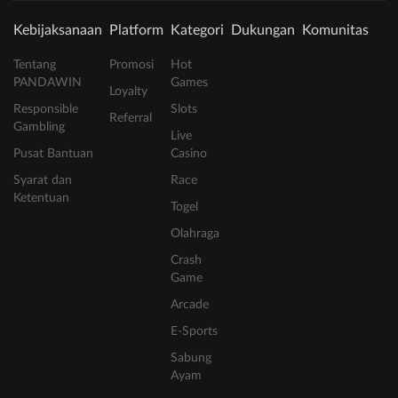
Kebijaksanaan
Platform
Kategori
Dukungan
Komunitas
Tentang
Promosi
Hot
PANDAWIN
Games
Loyalty
Responsible
Slots
Referral
Gambling
Live
Pusat Bantuan
Casino
Syarat dan
Race
Ketentuan
Togel
Olahraga
Crash
Game
Arcade
E-Sports
Sabung
Ayam