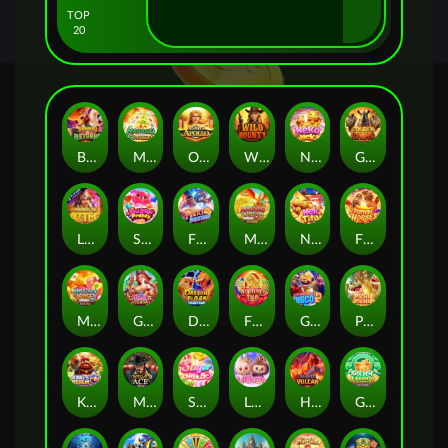
TOP
20
BANDITO RETURNS
MAHJONG 5 DRAGONS
OLYMPUS APOLLO
WILD BOUNTY
NEKO X NEKO
GOLDEN RHINO
LEGACY OF AZTEC
SUGAR FRENZY
FIERY BOXING
MAHJONG WAYS 3+
NEKO TITAN
FORTUNE HORSES
MAHJONG WAYS 3
GOLDEN ISLAND
DRAGON TIGER SHOWDOWN
FORTUNE TRIO
GOVERNMENT DISCO 2
PICHU PICHU
KING'S REALM
MEGA ACE
SUGAR HIGH5
LABUBY
HAMMER OF VULCAN
GOLDEN LEGEND