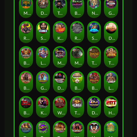
Monkey's Gold xPays
Deadwood xNudge
True Grit Redemption
Benji Killed in Vegas
Nine To Five
Gluttony
Roadkill
Stockholm Syndrome
Kiss My Chainsaw
Rock Bottom
Space Donkey
Dragon Tribe
Bushido Way xNudge
Land of the Free
Munchies
Misery Mining
True kult
The Border
Buffalo Hunter
Golden Genie And The Walking Wilds
Devil's Crossroad
Bonus Bunnies
Barbarian Fury
Loner
Book Of Shadows
Karen Maneater
Warrior Graveyard xNudge
The Cage
DJ Psycho
Hot Nudge