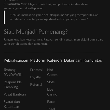
perjalanan.
3. Taklukkan Misi:
Jelajahi dunia luas, kumpulkan poin, dan klaim
kemenanganmu di setiap level.
"Sebuah mahakarya game petualangan mobile yang memprioritaskan
keindahan visual tanpa mengorbankan kecepatan performa."
Siap Menjadi Pemenang?
Jangan lewatkan keseruannya. Rasakan sendiri sensasi menjelajahi dunia baru
yang penuh warna dan tantangan.
Kebijaksanaan
Platform
Kategori
Dukungan
Komunitas
Tentang
Promosi
Hot
PANDAWIN
Games
Loyalty
Responsible
Slots
Referral
Gambling
Live
Pusat Bantuan
Casino
Syarat dan
Race
Ketentuan
Togel