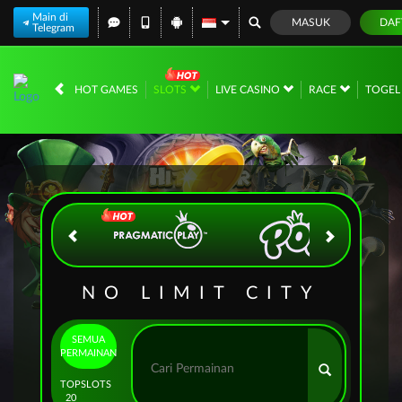
Main di
MASUK
DAF
Telegram
IDR
12,690,805,
HOT GAMES
SLOTS
LIVE CASINO
RACE
TOGE
NO LIMIT CITY
SEMUA
PERMAINAN
TOP
SLOTS
20