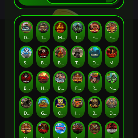
Duck Hunters
Tanked
Mental
The Crypt
Fire in the Hole 2
Fire in the Hole 3
Seamen
Blood & Shadow 2
Blood Diamond
Tombstone RIP
Das xBoot
Mental 2
Blood & Shadow
Highway to Hell
Brute Force: Alien Onslaught
Fire In The Hole xBomb
Road Rage
Nexus The Crypt
Dead Canary
Gator Hunters
Outsourced
Infectious 5 xWays
Beheaded
Deadwood R.I.P