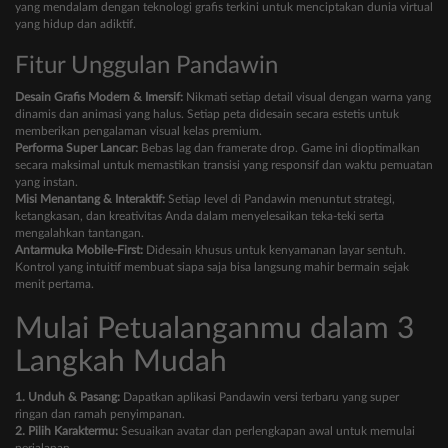
yang mendalam dengan teknologi grafis terkini untuk menciptakan dunia virtual
yang hidup dan adiktif.
Fitur Unggulan Pandawin
Desain Grafis Modern & Imersif:
Nikmati setiap detail visual dengan warna yang
dinamis dan animasi yang halus. Setiap peta didesain secara estetis untuk
memberikan pengalaman visual kelas premium.
Performa Super Lancar:
Bebas lag dan framerate drop. Game ini dioptimalkan
secara maksimal untuk memastikan transisi yang responsif dan waktu pemuatan
yang instan.
Misi Menantang & Interaktif:
Setiap level di Pandawin menuntut strategi,
ketangkasan, dan kreativitas Anda dalam menyelesaikan teka-teki serta
mengalahkan tantangan.
Antarmuka Mobile-First:
Didesain khusus untuk kenyamanan layar sentuh.
Kontrol yang intuitif membuat siapa saja bisa langsung mahir bermain sejak
menit pertama.
Mulai Petualanganmu dalam 3
Langkah Mudah
1. Unduh & Pasang:
Dapatkan aplikasi Pandawin versi terbaru yang super
ringan dan ramah penyimpanan.
2. Pilih Karaktermu:
Sesuaikan avatar dan perlengkapan awal untuk memulai