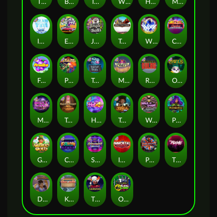
Thor: Hammer Time
Brick Snake 2000
Tomb of Nefertiti
Whacked
Harlequin Carnival
Mayan Magic Wildfire
Ice Ice Yeti
East Coast Vs West Coast
Jingle Balls
Tombstone
WiXX
Casino Win Spin
Fruits
Pixies vs Pirates
Tractor Beam
Manhattan Goes Wild
Remember Gulag
Owls
Milky Ways
Tomb of Akhenaten
Hot 4 Cash
Tesla Jolt
Walk of Shame
Poison Eve
Gaelic Gold
Coins of Fortune
Starstruck
Immortal Fruits
Punk Rocker
The Rave
Dungeon Quest
Kitchen Drama: Sushi Mania
The Creepy Carnival
Outsourced: Slash Game