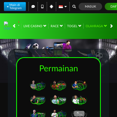
Main di
MASUK
DAF
Telegram
S
SLOTS
LIVE CASINO
RACE
TOGEL
OLAHRAGA
CR
Permainan
i
i
i
i
i
i
i
i
i