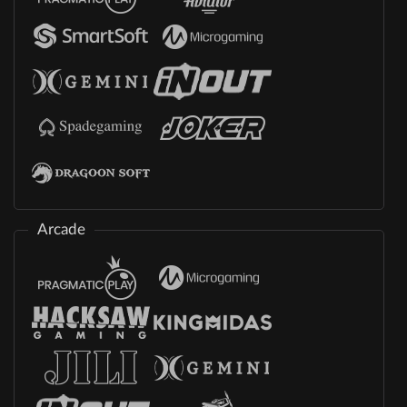
Arcade