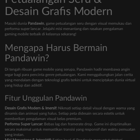
Desain Grafis Modern
Masuki dunia
Pandawin
, game petualangan seru dengan visual memukau dan
performa super lancar. Jelajahi misi menantang dan rasakan pengalaman
gaming mobile terbaik di kelasnya sekarang!
Mengapa Harus Bermain
Pandawin?
Di tengah ribuan game mobile yang serupa, Pandawin hadir membawa angin
segar bagi para pencinta genre petualangan. Kami menggabungkan jalan cerita
yang mendalam dengan teknologi grafis terkini untuk menciptakan dunia virtual
yang hidup dan adiktif.
Fitur Unggulan Pandawin
Desain Grafis Modern & Imersif:
Nikmati setiap detail visual dengan warna yang
dinamis dan animasi yang halus. Setiap peta didesain secara estetis untuk
memberikan pengalaman visual kelas premium.
Performa Super Lancar:
Bebas lag dan framerate drop. Game ini dioptimalkan
secara maksimal untuk memastikan transisi yang responsif dan waktu pemuatan
yang instan.