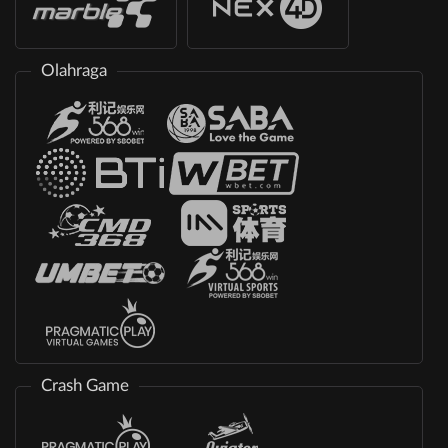
Olahraga
Crash Game