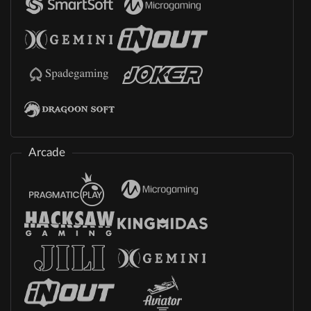
Arcade