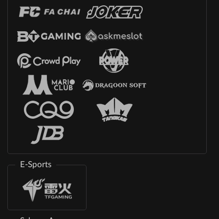
E-Sports