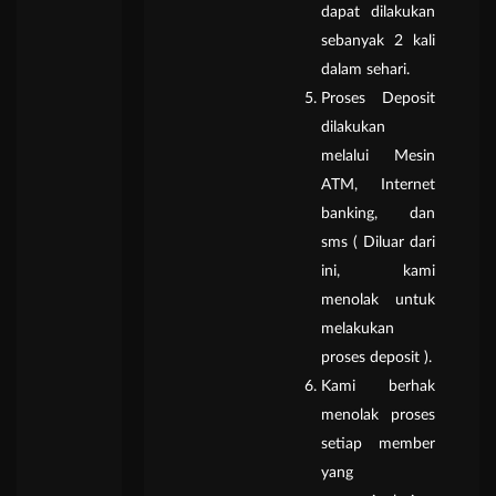
dapat dilakukan
sebanyak 2 kali
dalam sehari.
Proses Deposit
dilakukan
melalui Mesin
ATM, Internet
banking, dan
sms ( Diluar dari
ini, kami
menolak untuk
melakukan
proses deposit ).
Kami berhak
menolak proses
setiap member
yang