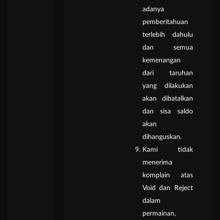
adanya
pemberitahuan
terlebih dahulu
dan semua
kemenangan
dari taruhan
yang dilakukan
akan dibatalkan
dan sisa saldo
akan
dihanguskan.
Kami tidak
menerima
komplain atas
Void dan Reject
dalam
permainan,