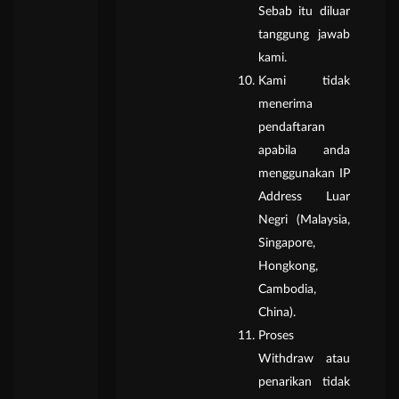
Sebab itu diluar
tanggung jawab
kami.
Kami tidak
menerima
pendaftaran
apabila anda
menggunakan IP
Address Luar
Negri (Malaysia,
Singapore,
Hongkong,
Cambodia,
China).
Proses
Withdraw atau
penarikan tidak