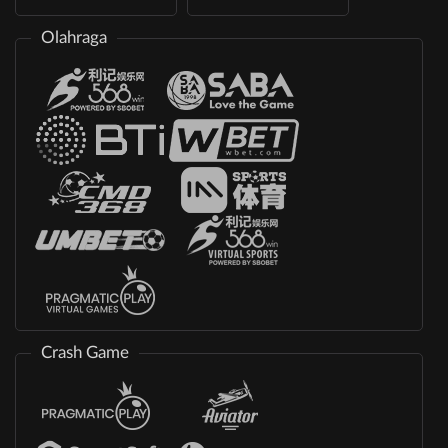
Olahraga
Crash Game