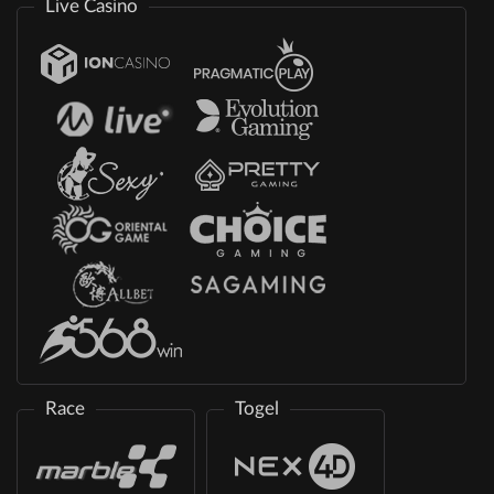
Live Casino
Race
Togel