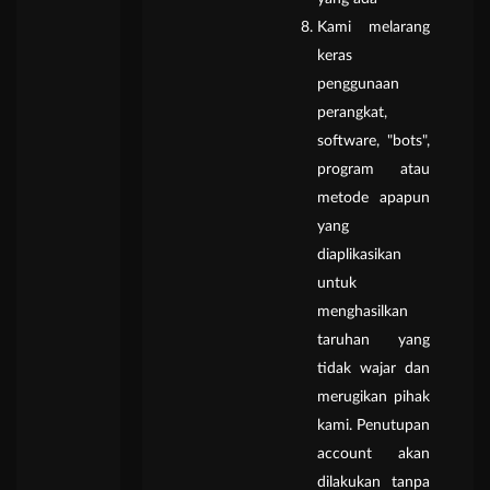
Kami melarang
keras
penggunaan
perangkat,
software, "bots",
program atau
metode apapun
yang
diaplikasikan
untuk
menghasilkan
taruhan yang
tidak wajar dan
merugikan pihak
kami. Penutupan
account akan
dilakukan tanpa